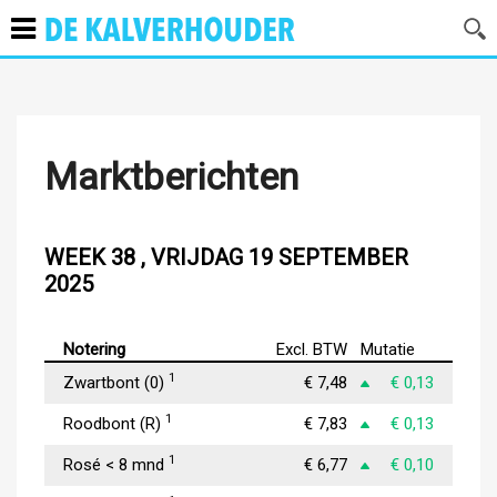
Marktberichten
WEEK 38 , VRIJDAG 19 SEPTEMBER
2025
Notering
Excl. BTW
Mutatie
1
Zwartbont (0)
€ 7,48
€ 0,13
1
Roodbont (R)
€ 7,83
€ 0,13
1
Rosé < 8 mnd
€ 6,77
€ 0,10