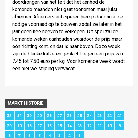
doordrongen van het feit dat het aanbod de
komende maanden niet gaat toenemen maar juist
afnemen. Afnemers anticiperen hierop door nu al de
nodige voorraad op te bouwen zodat ze later in het
jaar geen nee hoeven te verkopen. Dit spel zal de
komende weken aanhouden waardoor de prijs maar
één richting kent, en dat is naar boven. Deze week
zijn de blanke kalveren geslacht tegen een prijs van
7,45 tot 7,50 euro per kg. Voor komende week wordt
een nieuwe stijging verwacht.
MARKT HISTORIE
32
31
30
29
28
27
26
25
24
23
22
21
20
19
18
17
16
15
14
13
12
11
10
9
8
7
6
5
4
3
2
1