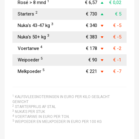
1
Rosé > 8 mnd
€ 6,57
€ 0,02
2
Starters
€ 730
€ 5
3
Nuka's 43-47 kg
€ 340
€ -5
3
Nuka's 50+ kg
€ 383
€ -5
4
Voertarwe
€ 178
€ -2
5
Weipoeder
€ 90
€ -1
5
Melkpoeder
€ 221
€ -7
1
KALFSVLEESNOTERINGEN IN EURO PER KILO GESLACHT
GEWICHT
2
STARTERPRIJS AF STAL
3
NUKA'S PER STUK
4
VOERTARWE IN EURO PER TON.
5
WEIPOEDER EN MELKPOEDER IN EURO PER 100 KG