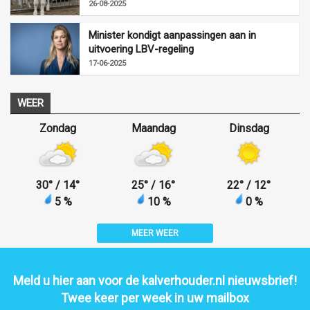
26-08-2025
Minister kondigt aanpassingen aan in
uitvoering LBV-regeling
17-06-2025
WEER
Zondag
Maandag
Dinsdag
30
°
/ 14
°
25
°
/ 16
°
22
°
/ 12
°
5 %
10 %
0 %
MEER WEER
Meld u hier aan voor de kalverhouder.nl nieuwsbrief!
Twee keer per week in uw mailbox