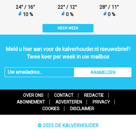
24
°
/ 16
°
22
°
/ 12
°
28
°
/ 11
°
10 %
0 %
0 %
MEER WEER
Meld u hier aan voor de kalverhouder.nl nieuwsbrief!
Twee keer per week in uw mailbox
AANMELDEN
OVER ONS
CONTACT
REDACTIE
ABONNEMENT
ADVERTEREN
PRIVACY
COOKIES
DISCLAIMER
© 2025 DE KALVERHOUDER