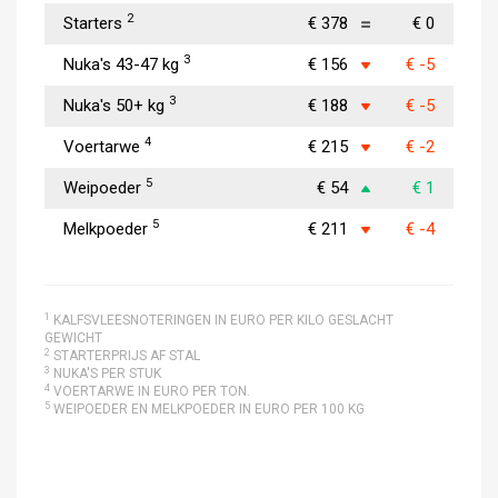
2
Starters
€ 378
€ 0
3
Nuka's 43-47 kg
€ 156
€ -5
3
Nuka's 50+ kg
€ 188
€ -5
4
Voertarwe
€ 215
€ -2
5
Weipoeder
€ 54
€ 1
5
Melkpoeder
€ 211
€ -4
1
KALFSVLEESNOTERINGEN IN EURO PER KILO GESLACHT
GEWICHT
2
STARTERPRIJS AF STAL
3
NUKA'S PER STUK
4
VOERTARWE IN EURO PER TON.
5
WEIPOEDER EN MELKPOEDER IN EURO PER 100 KG