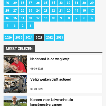
40
39
38
37
36
35
34
33
32
31
30
29
28
27
26
25
24
23
22
21
20
19
18
17
16
15
14
13
12
11
10
9
8
7
6
5
4
3
2
1
2026
2025
2024
2023
2022
2021
MEEST GELEZEN
Nederland is de weg kwijt
06-08-2026
Veilig werken blijft actueel
03-08-2026
Kansen voor kalverurine als
kunstmestvervanger