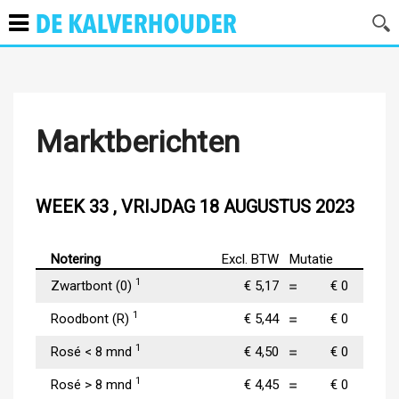
Marktberichten
WEEK 33 , VRIJDAG 18 AUGUSTUS 2023
Notering
Excl. BTW
Mutatie
1
Zwartbont (0)
€ 5,17
€ 0
1
Roodbont (R)
€ 5,44
€ 0
1
Rosé < 8 mnd
€ 4,50
€ 0
1
Rosé > 8 mnd
€ 4,45
€ 0