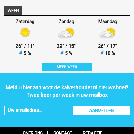
WEER
Zaterdag
Zondag
Maandag
26
°
/ 11
°
29
°
/ 15
°
26
°
/ 17
°
5 %
5 %
10 %
MEER WEER
Meld u hier aan voor de kalverhouder.nl nieuwsbrief!
Twee keer per week in uw mailbox
AANMELDEN
OVER ONS
CONTACT
REDACTIE