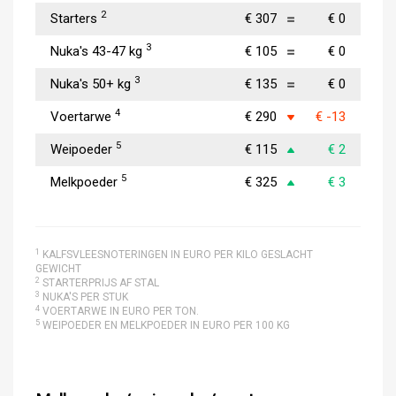
2
Starters
€ 307
€ 0
3
Nuka's 43-47 kg
€ 105
€ 0
3
Nuka's 50+ kg
€ 135
€ 0
4
Voertarwe
€ 290
€ -13
5
Weipoeder
€ 115
€ 2
5
Melkpoeder
€ 325
€ 3
1
KALFSVLEESNOTERINGEN IN EURO PER KILO GESLACHT
GEWICHT
2
STARTERPRIJS AF STAL
3
NUKA'S PER STUK
4
VOERTARWE IN EURO PER TON.
5
WEIPOEDER EN MELKPOEDER IN EURO PER 100 KG