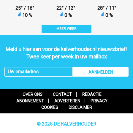
25
°
/ 16
°
22
°
/ 12
°
28
°
/ 11
°
10 %
0 %
0 %
MEER WEER
Meld u hier aan voor de kalverhouder.nl nieuwsbrief!
Twee keer per week in uw mailbox
AANMELDEN
OVER ONS
CONTACT
REDACTIE
ABONNEMENT
ADVERTEREN
PRIVACY
COOKIES
DISCLAIMER
© 2025 DE KALVERHOUDER