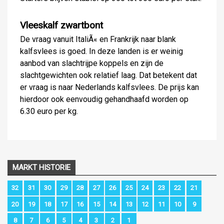
Vleeskalf zwartbont
De vraag vanuit ItaliÃ« en Frankrijk naar blank
kalfsvlees is goed. In deze landen is er weinig
aanbod van slachtrijpe koppels en zijn de
slachtgewichten ook relatief laag. Dat betekent dat
er vraag is naar Nederlands kalfsvlees. De prijs kan
hierdoor ook eenvoudig gehandhaafd worden op
6.30 euro per kg.
MARKT HISTORIE
32
31
30
29
28
27
26
25
24
23
22
21
20
19
18
17
16
15
14
13
12
11
10
9
8
7
6
5
4
3
2
1