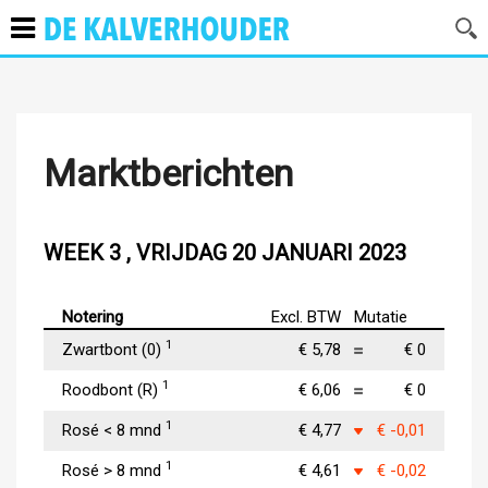
Marktberichten
WEEK 3 , VRIJDAG 20 JANUARI 2023
Notering
Excl. BTW
Mutatie
1
Zwartbont (0)
€ 5,78
€ 0
1
Roodbont (R)
€ 6,06
€ 0
1
Rosé < 8 mnd
€ 4,77
€ -0,01
1
Rosé > 8 mnd
€ 4,61
€ -0,02