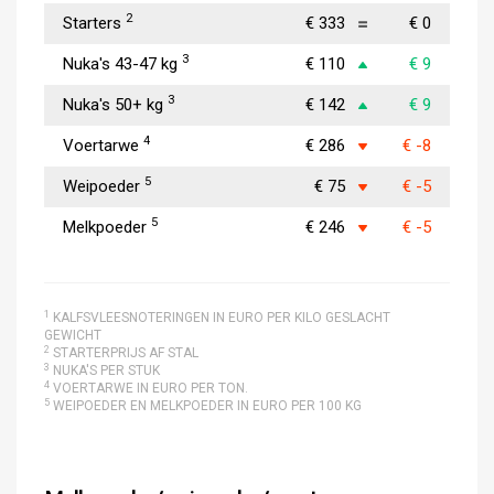
2
Starters
€ 333
€ 0
3
Nuka's 43-47 kg
€ 110
€ 9
3
Nuka's 50+ kg
€ 142
€ 9
4
Voertarwe
€ 286
€ -8
5
Weipoeder
€ 75
€ -5
5
Melkpoeder
€ 246
€ -5
1
KALFSVLEESNOTERINGEN IN EURO PER KILO GESLACHT
GEWICHT
2
STARTERPRIJS AF STAL
3
NUKA'S PER STUK
4
VOERTARWE IN EURO PER TON.
5
WEIPOEDER EN MELKPOEDER IN EURO PER 100 KG