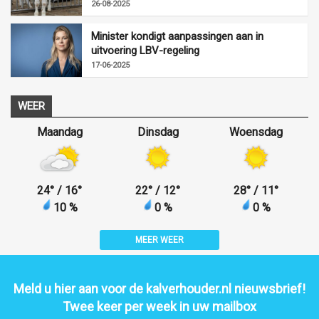
26-08-2025
Minister kondigt aanpassingen aan in
uitvoering LBV-regeling
17-06-2025
WEER
Maandag
Dinsdag
Woensdag
24
°
/ 16
°
22
°
/ 12
°
28
°
/ 11
°
10 %
0 %
0 %
MEER WEER
Meld u hier aan voor de kalverhouder.nl nieuwsbrief!
Twee keer per week in uw mailbox