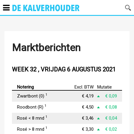
Marktberichten
WEEK 32 , VRIJDAG 6 AUGUSTUS 2021
Notering
Excl. BTW
Mutatie
1
Zwartbont (0)
€ 4,19
€ 0,09
1
Roodbont (R)
€ 4,50
€ 0,08
1
Rosé < 8 mnd
€ 3,46
€ 0,04
1
Rosé > 8 mnd
€ 3,30
€ 0,02