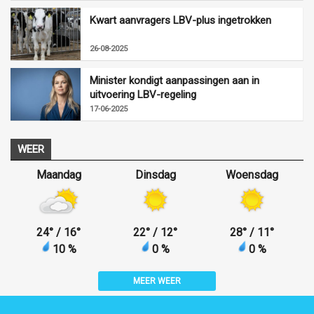
Kwart aanvragers LBV-plus ingetrokken
26-08-2025
Minister kondigt aanpassingen aan in
uitvoering LBV-regeling
17-06-2025
WEER
Maandag
Dinsdag
Woensdag
24
°
/ 16
°
22
°
/ 12
°
28
°
/ 11
°
10 %
0 %
0 %
MEER WEER