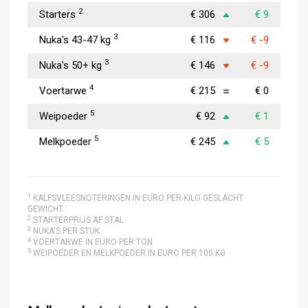
2
Starters
€ 306
€ 9
3
Nuka's 43-47 kg
€ 116
€ -9
3
Nuka's 50+ kg
€ 146
€ -9
4
Voertarwe
€ 215
€ 0
5
Weipoeder
€ 92
€ 1
5
Melkpoeder
€ 245
€ 5
1
KALFSVLEESNOTERINGEN IN EURO PER KILO GESLACHT
GEWICHT
2
STARTERPRIJS AF STAL
3
NUKA'S PER STUK
4
VOERTARWE IN EURO PER TON.
5
WEIPOEDER EN MELKPOEDER IN EURO PER 100 KG