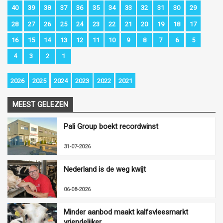
40
39
38
37
36
35
34
33
32
31
30
29
28
27
26
25
24
23
22
21
20
19
18
17
16
15
14
13
12
11
10
9
8
7
6
5
4
3
2
1
2026
2025
2024
2023
2022
2021
MEEST GELEZEN
Pali Group boekt recordwinst
31-07-2026
Nederland is de weg kwijt
06-08-2026
Minder aanbod maakt kalfsvleesmarkt
vriendelijker