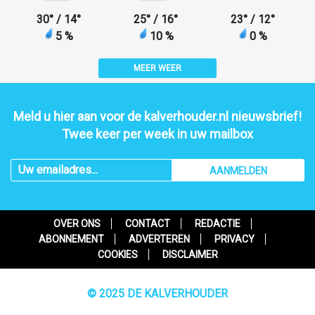
30
°
/ 14
°
25
°
/ 16
°
23
°
/ 12
°
5 %
10 %
0 %
MEER WEER
Meld u hier aan voor de kalverhouder.nl nieuwsbrief!
Twee keer per week in uw mailbox
AANMELDEN
OVER ONS
CONTACT
REDACTIE
ABONNEMENT
ADVERTEREN
PRIVACY
COOKIES
DISCLAIMER
© 2025 DE KALVERHOUDER