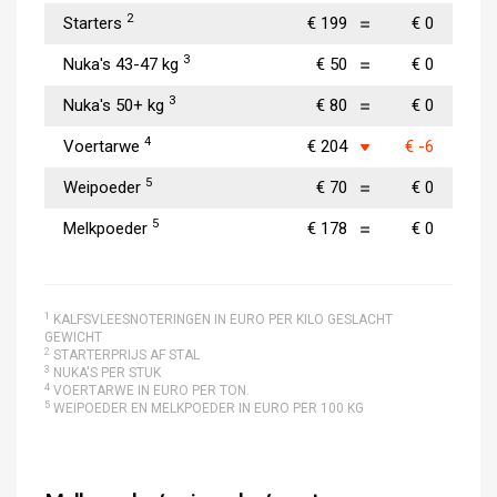
2
Starters
€ 199
€ 0
3
Nuka's 43-47 kg
€ 50
€ 0
3
Nuka's 50+ kg
€ 80
€ 0
4
Voertarwe
€ 204
€ -6
5
Weipoeder
€ 70
€ 0
5
Melkpoeder
€ 178
€ 0
1
KALFSVLEESNOTERINGEN IN EURO PER KILO GESLACHT
GEWICHT
2
STARTERPRIJS AF STAL
3
NUKA'S PER STUK
4
VOERTARWE IN EURO PER TON.
5
WEIPOEDER EN MELKPOEDER IN EURO PER 100 KG