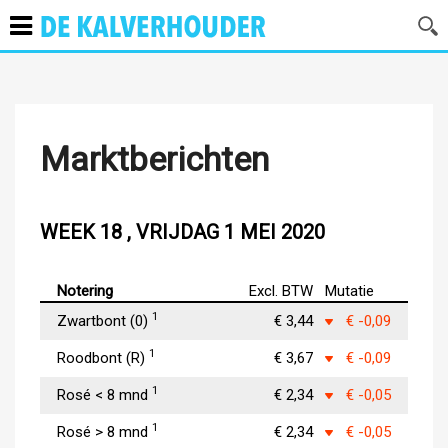
Marktberichten
WEEK 18 , VRIJDAG 1 MEI 2020
Notering
Excl. BTW
Mutatie
1
Zwartbont (0)
€ 3,44
€ -0,09
1
Roodbont (R)
€ 3,67
€ -0,09
1
Rosé < 8 mnd
€ 2,34
€ -0,05
1
Rosé > 8 mnd
€ 2,34
€ -0,05