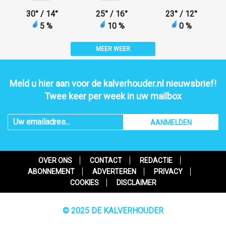
30
°
/ 14
°
25
°
/ 16
°
23
°
/ 12
°
5 %
10 %
0 %
MEER WEER
Meld u hier aan voor de kalverhouder.nl nieuwsbrief!
Twee keer per week in uw mailbox
AANMELDEN
OVER ONS
CONTACT
REDACTIE
ABONNEMENT
ADVERTEREN
PRIVACY
COOKIES
DISCLAIMER
© 2025 DE KALVERHOUDER