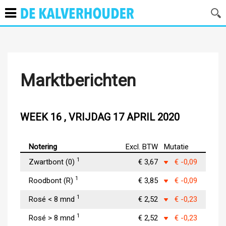
Marktberichten
WEEK 16 , VRIJDAG 17 APRIL 2020
Notering
Excl. BTW
Mutatie
1
Zwartbont (0)
€ 3,67
€ -0,09
1
Roodbont (R)
€ 3,85
€ -0,09
1
Rosé < 8 mnd
€ 2,52
€ -0,23
1
Rosé > 8 mnd
€ 2,52
€ -0,23