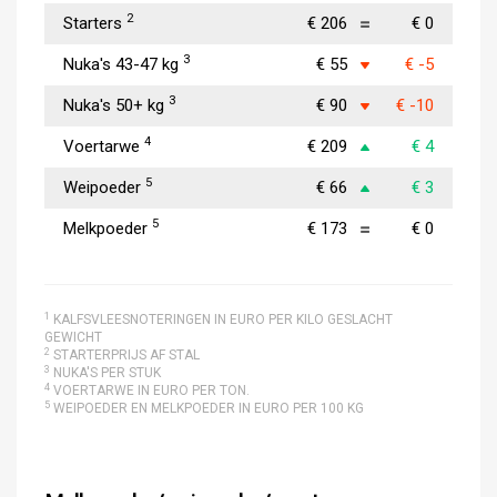
2
Starters
€ 206
€ 0
3
Nuka's 43-47 kg
€ 55
€ -5
3
Nuka's 50+ kg
€ 90
€ -10
4
Voertarwe
€ 209
€ 4
5
Weipoeder
€ 66
€ 3
5
Melkpoeder
€ 173
€ 0
1
KALFSVLEESNOTERINGEN IN EURO PER KILO GESLACHT
GEWICHT
2
STARTERPRIJS AF STAL
3
NUKA'S PER STUK
4
VOERTARWE IN EURO PER TON.
5
WEIPOEDER EN MELKPOEDER IN EURO PER 100 KG