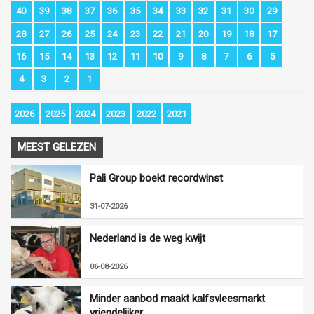
40
39
38
37
36
35
34
33
32
31
30
29
28
27
26
25
24
23
22
21
20
19
18
17
16
15
14
13
12
11
10
9
8
7
6
5
4
3
2
1
2026
2025
2024
2023
2022
2021
MEEST GELEZEN
Pali Group boekt recordwinst
31-07-2026
Nederland is de weg kwijt
06-08-2026
Minder aanbod maakt kalfsvleesmarkt
vriendelijker