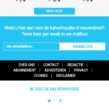
5 %
10 %
0 %
MEER WEER
Meld u hier aan voor de kalverhouder.nl nieuwsbrief!
Twee keer per week in uw mailbox
AANMELDEN
OVER ONS
CONTACT
REDACTIE
ABONNEMENT
ADVERTEREN
PRIVACY
COOKIES
DISCLAIMER
© 2025 DE KALVERHOUDER