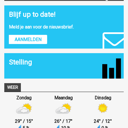
Blijf up to date!
Meld je aan voor de nieuwsbrief.
AANMELDEN
Stelling
WEER
Zondag
Maandag
Dinsdag
29
°
/ 15
°
26
°
/ 17
°
24
°
/ 12
°