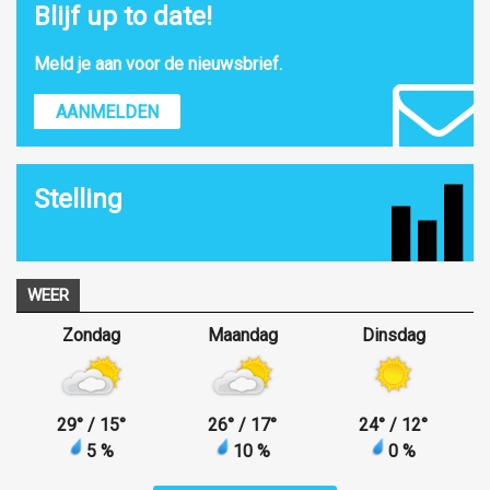
Blijf up to date!
Meld je aan voor de nieuwsbrief.
AANMELDEN
Stelling
WEER
Zondag
Maandag
Dinsdag
29
°
/ 15
°
26
°
/ 17
°
24
°
/ 12
°
5 %
10 %
0 %