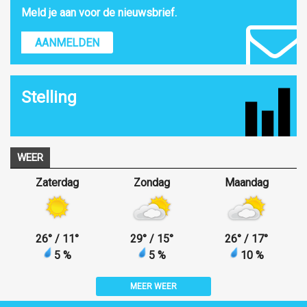
Meld je aan voor de nieuwsbrief.
AANMELDEN
Stelling
WEER
Zaterdag
Zondag
Maandag
26
°
/ 11
°
29
°
/ 15
°
26
°
/ 17
°
5 %
5 %
10 %
MEER WEER