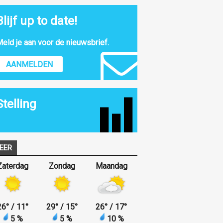
Blijf up to date!
eld je aan voor de nieuwsbrief.
AANMELDEN
Stelling
EER
Zaterdag
Zondag
Maandag
26
°
/ 11
°
29
°
/ 15
°
26
°
/ 17
°
5 %
5 %
10 %