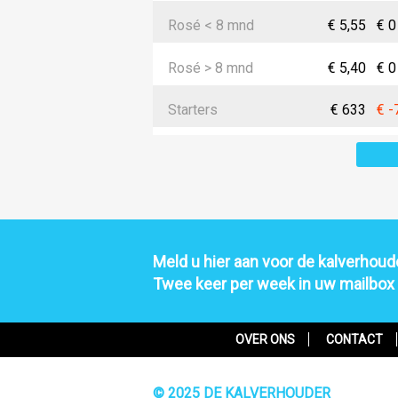
Rosé < 8 mnd
€ 5,55
€ 0
Rosé > 8 mnd
€ 5,40
€ 0
Starters
€ 633
€ -
Meld u hier aan voor de kalverhoude
Twee keer per week in uw mailbox
OVER ONS
CONTACT
© 2025 DE KALVERHOUDER