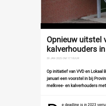
Opnieuw uitstel 
kalverhouders i
30 JAN 2025 OM 17:10
UUR
Op initiatief van VVD en Lokaal 
januari een voorstel in bij Prov
melkvee- en kalverhouders met 
e deadline is in 2023 verr