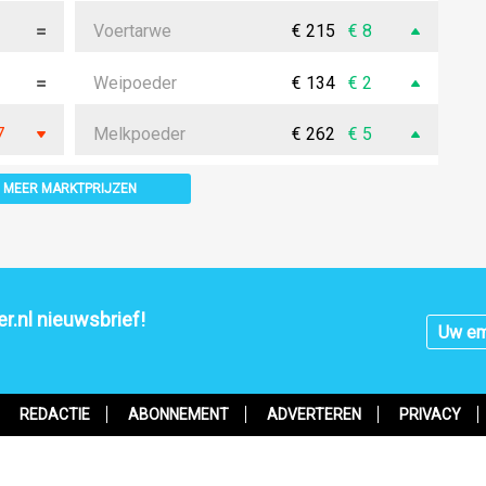
Voertarwe
€ 215
€ 8
Weipoeder
€ 134
€ 2
7
Melkpoeder
€ 262
€ 5
MEER MARKTPRIJZEN
r.nl nieuwsbrief!
REDACTIE
ABONNEMENT
ADVERTEREN
PRIVACY