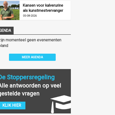
Kansen voor kalverurine
als kunstmestvervanger
05-08-2026
GENDA
zijn momenteel geen evenementen
land
MEER AGENDA
De Stoppersregeling
Alle antwoorden op veel
gestelde vragen
KLIK HIER