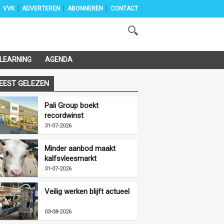
VVK
ADVERTEREN
ABONNEREN
CONTACT
-LEARNING
AGENDA
EEST GELEZEN
Pali Group boekt
recordwinst
31-07-2026
Minder aanbod maakt
kalfsvleesmarkt
vriendelijker
31-07-2026
Veilig werken blijft actueel
03-08-2026