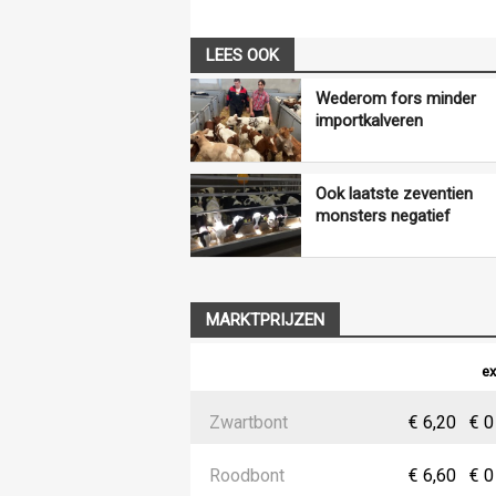
LEES OOK
Wederom fors minder
importkalveren
Ook laatste zeventien
monsters negatief
MARKTPRIJZEN
ex
Zwartbont
€ 6,20
€ 0
Roodbont
€ 6,60
€ 0