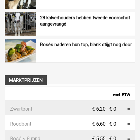
28 kalverhouders hebben tweede voorschot
aangevraagd
Rosés naderen hun top, blank stijgt nog door
MARKTPRIJZEN
excl. BTW
Zwartbont
€ 6,20
€ 0
Roodbont
€ 6,60
€ 0
Rosé < 8 mnd
€ 5,55
€ 0