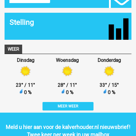
Stelling
WEER
Dinsdag
Woensdag
Donderdag
23
°
/ 11
°
28
°
/ 11
°
33
°
/ 15
°
0 %
0 %
0 %
MEER WEER
Meld u hier aan voor de kalverhouder.nl nieuwsbrief!
Twee keer per week in uw mailbox