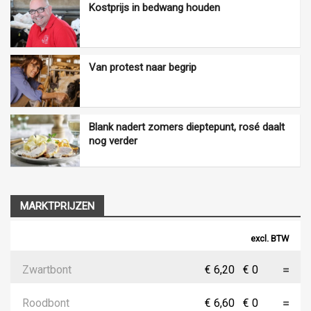
Kostprijs in bedwang houden
Van protest naar begrip
Blank nadert zomers dieptepunt, rosé daalt
nog verder
MARKTPRIJZEN
excl. BTW
Zwartbont
€ 6,20
€ 0
Roodbont
€ 6,60
€ 0