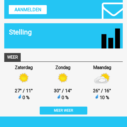
AANMELDEN
Stelling
WEER
Zaterdag
Zondag
Maandag
27
°
/ 11
°
30
°
/ 14
°
26
°
/ 16
°
0 %
0 %
10 %
MEER WEER