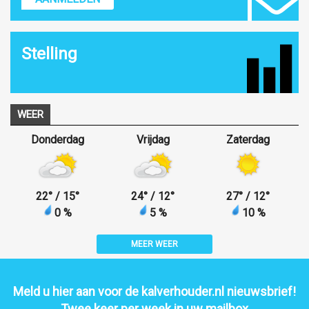
Stelling
WEER
Donderdag
Vrijdag
Zaterdag
22
°
/ 15
°
24
°
/ 12
°
27
°
/ 12
°
0 %
5 %
10 %
MEER WEER
Meld u hier aan voor de kalverhouder.nl nieuwsbrief!
Twee keer per week in uw mailbox