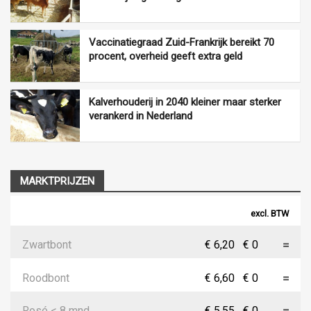
Vaccinatiegraad Zuid-Frankrijk bereikt 70
procent, overheid geeft extra geld
Kalverhouderij in 2040 kleiner maar sterker
verankerd in Nederland
MARKTPRIJZEN
excl. BTW
Zwartbont
€ 6,20
€ 0
Roodbont
€ 6,60
€ 0
Rosé < 8 mnd
€ 5,55
€ 0