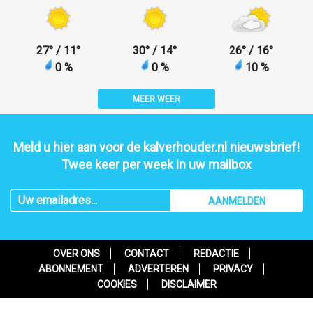
27
°
/ 11
°
30
°
/ 14
°
26
°
/ 16
°
0 %
0 %
10 %
MEER WEER
Meld u hier aan voor de kalverhouder.nl nieuwsbrief!
Twee keer per week in uw mailbox
AANMELDEN
OVER ONS
CONTACT
REDACTIE
ABONNEMENT
ADVERTEREN
PRIVACY
COOKIES
DISCLAIMER