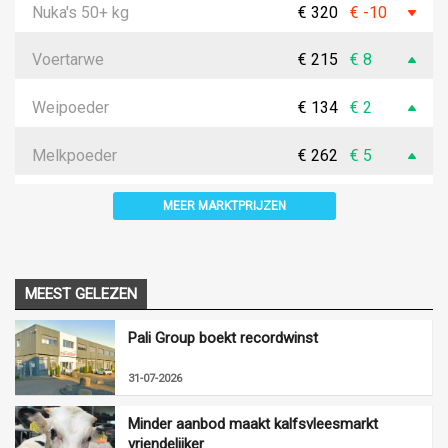
Nuka's 50+ kg
€ 320
€ -10
Voertarwe
€ 215
€ 8
Weipoeder
€ 134
€ 2
Melkpoeder
€ 262
€ 5
MEER MARKTPRIJZEN
MEEST GELEZEN
Pali Group boekt recordwinst
31-07-2026
Minder aanbod maakt kalfsvleesmarkt
vriendelijker