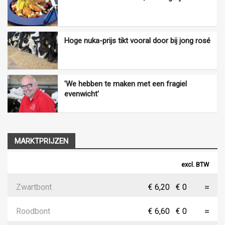
Hoge nuka-prijs tikt vooral door bij jong rosé
'We hebben te maken met een fragiel
evenwicht'
MARKTPRIJZEN
excl. BTW
Zwartbont
€ 6,20
€ 0
Roodbont
€ 6,60
€ 0