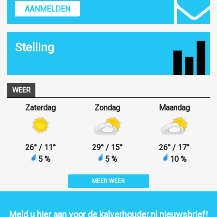
AANMELDEN
Stelling
WEER
Zaterdag
Zondag
Maandag
26
°
/ 11
°
29
°
/ 15
°
26
°
/ 17
°
5 %
5 %
10 %
MEER WEER
Meld u hier aan voor de kalverhouder.nl nieuwsbrief!