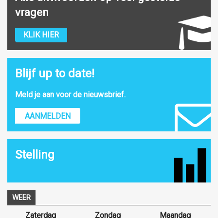
vragen
KLIK HIER
Blijf up to date!
Meld je aan voor de nieuwsbrief.
AANMELDEN
Stelling
WEER
Zaterdag
Zondag
Maandag