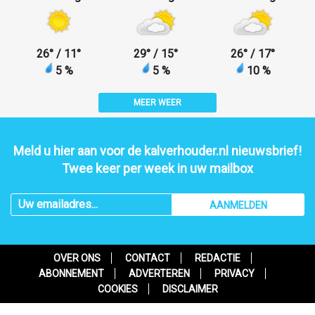
26
°
/ 11
°
29
°
/ 15
°
26
°
/ 17
°
5 %
5 %
10 %
MEER WEER
Meld u hier aan voor de kalverhouder.nl nieuwsbrief!
Twee keer per week in uw mailbox
AANMELDEN
OVER ONS
CONTACT
REDACTIE
ABONNEMENT
ADVERTEREN
PRIVACY
COOKIES
DISCLAIMER