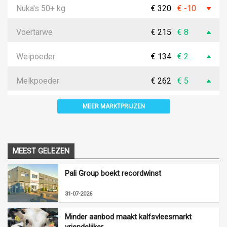
Nuka's 50+ kg
€ 320
€ -10
Voertarwe
€ 215
€ 8
Weipoeder
€ 134
€ 2
Melkpoeder
€ 262
€ 5
MEER MARKTPRIJZEN
MEEST GELEZEN
Pali Group boekt recordwinst
31-07-2026
Minder aanbod maakt kalfsvleesmarkt
vriendelijker