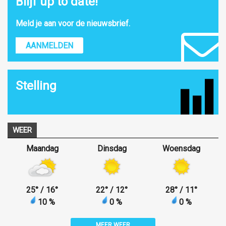
Blijf up to date!
Meld je aan voor de nieuwsbrief.
AANMELDEN
Stelling
WEER
Maandag
Dinsdag
Woensdag
25
°
/ 16
°
22
°
/ 12
°
28
°
/ 11
°
10 %
0 %
0 %
MEER WEER