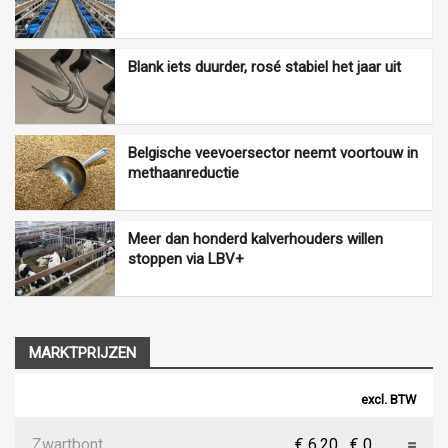
Blank iets duurder, rosé stabiel het jaar uit
Belgische veevoersector neemt voortouw in
methaanreductie
Meer dan honderd kalverhouders willen
stoppen via LBV+
MARKTPRIJZEN
excl. BTW
Zwartbont
€ 6,20
€ 0