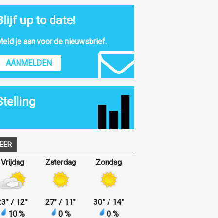
Blijf up to date!
eld je aan voor de nieuwsbrief.
AANMELDEN
Stelling
EER
Vrijdag
Zaterdag
Zondag
23
°
/ 12
°
27
°
/ 11
°
30
°
/ 14
°
10 %
0 %
0 %