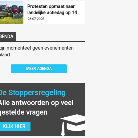
Protesten opmaat naar
landelijke actiedag op 14
augustus
28-07-2026
GENDA
zijn momenteel geen evenementen
land
MEER AGENDA
De Stoppersregeling
Alle antwoorden op veel
gestelde vragen
KLIK HIER