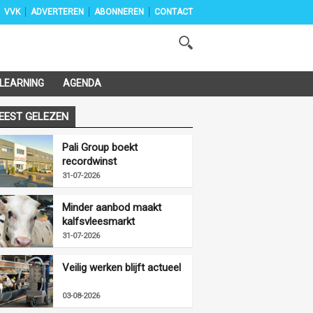
VVK
ADVERTEREN
ABONNEREN
CONTACT
-LEARNING
AGENDA
EEST GELEZEN
Pali Group boekt
recordwinst
31-07-2026
Minder aanbod maakt
kalfsvleesmarkt
vriendelijker
31-07-2026
Veilig werken blijft actueel
03-08-2026