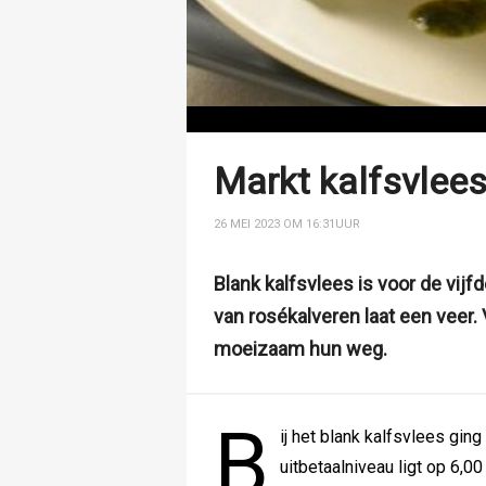
Markt kalfsvlees
26 MEI 2023 OM 16:31
UUR
Blank kalfsvlees is voor de vij
van rosékalveren laat een veer.
moeizaam hun weg.
B
ij het blank kalfsvlees gin
uitbetaalniveau ligt op 6,00