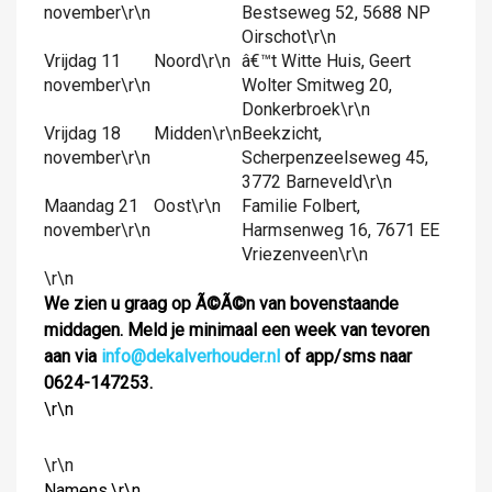
november\r\n
Bestseweg 52, 5688 NP
Oirschot\r\n
Vrijdag 11
Noord\r\n
â€™t Witte Huis, Geert
november\r\n
Wolter Smitweg 20,
Donkerbroek\r\n
Vrijdag 18
Midden\r\n
Beekzicht,
november\r\n
Scherpenzeelseweg 45,
3772 Barneveld\r\n
Maandag 21
Oost\r\n
Familie Folbert,
november\r\n
Harmsenweg 16, 7671 EE
Vriezenveen\r\n
\r\n
We zien u graag op Ã©Ã©n van bovenstaande
middagen. Meld je minimaal een week van tevoren
aan via
info@dekalverhouder.nl
of app/sms naar
0624-147253.
\r\n
\r\n
Namens,\r\n