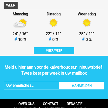
WEER
Maandag
Dinsdag
Woensdag
24
°
/ 16
°
22
°
/ 12
°
28
°
/ 11
°
10 %
0 %
0 %
MEER WEER
Meld u hier aan voor de kalverhouder.nl nieuwsbrief!
Twee keer per week in uw mailbox
AANMELDEN
OVER ONS
CONTACT
REDACTIE