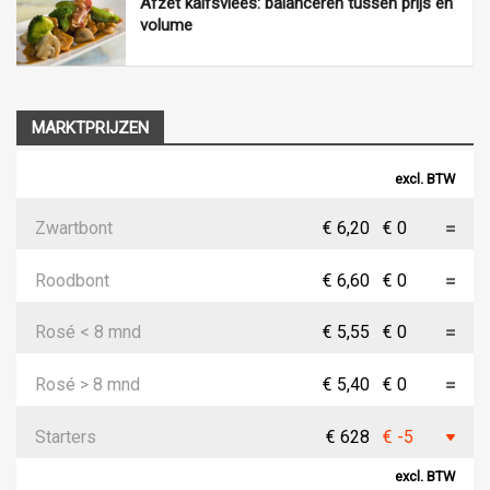
Afzet kalfsvlees: balanceren tussen prijs en
volume
MARKTPRIJZEN
excl. BTW
Zwartbont
€ 6,20
€ 0
Roodbont
€ 6,60
€ 0
Rosé < 8 mnd
€ 5,55
€ 0
Rosé > 8 mnd
€ 5,40
€ 0
Starters
€ 628
€ -5
excl. BTW