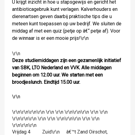
U krijgt inzicht in hoe u stapsgewijs en gericht het
antibioticagebruik kunt verlagen. Kalverhouders en
dierenartsen geven daarbij praktische tips die u
meteen kunt toepassen op uw bedrijf. We sluiten de
middag af met een quiz (petje op â€“ petje af). Voor
de winnaar is er een mooie prijs!\r\n
\r\n
Deze studiemiddagen zijn een gezamenlijk initiatief
van SBK, LTO Nederland en VVK.
Alle middagen
beginnen om 12.00 uur. We starten met een
broodjeslunch. Eindtijd 15.00 uur.
\r\n
\r\n\r\n\r\n\r\n \r\n \r\n \r\n\r\n\r\n \r\n \r\n
\r\n\r\n\r\n \r\n \r\n \r\n\r\n\r\n \r\n \r\n
\r\n\r\n\r\n
Vrijdag 4
Zuid\r\n
â€™t Zand Oirschot,