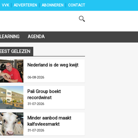
VVK
ADVERTEREN
ABONNEREN
CONTACT
-LEARNING
AGENDA
EEST GELEZEN
Nederland is de weg kwijt
06-08-2026
Pali Group boekt
recordwinst
31-07-2026
Minder aanbod maakt
kalfsvleesmarkt
vriendelijker
31-07-2026