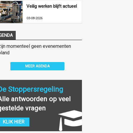
Veilig werken blijft actueel
03-08-2026
GENDA
zijn momenteel geen evenementen
land
MEER AGENDA
De Stoppersregeling
Alle antwoorden op veel
gestelde vragen
KLIK HIER