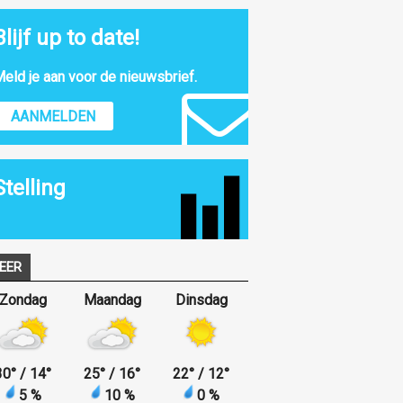
Blijf up to date!
eld je aan voor de nieuwsbrief.
AANMELDEN
Stelling
EER
Zondag
Maandag
Dinsdag
30
°
/ 14
°
25
°
/ 16
°
22
°
/ 12
°
5 %
10 %
0 %