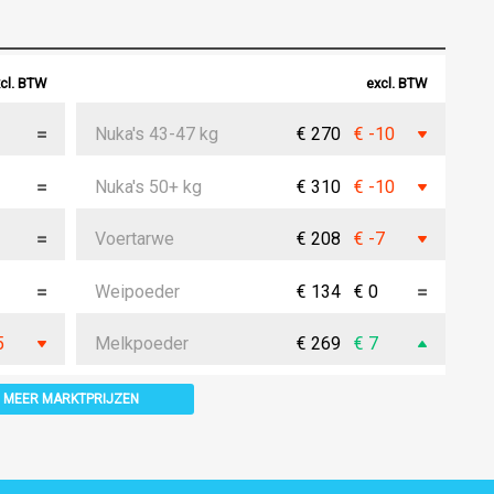
cl. BTW
excl. BTW
Nuka's 43-47 kg
€ 270
€ -10
Nuka's 50+ kg
€ 310
€ -10
Voertarwe
€ 208
€ -7
Weipoeder
€ 134
€ 0
5
Melkpoeder
€ 269
€ 7
MEER MARKTPRIJZEN