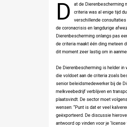
D
at de Dierenbescherming m
criteria was al enige tijd d
verschillende consultaties
de coronacrisis en langdurige afw
Dierenbescherming onlangs pas een
de criteria maakt één ding meteen du
dit moment zeer lastig om in aanme
De Dierenbescherming is helder in w
die voldoet aan de criteria zoals be
senior beleidsmedewerker bij de Di
melkveebedrijf verblijven en transp
plaatsvindt. De sector moet volge
wensen: “Punt is dat er veel kalve
geëxporteerd. De discussie hierover
antwoord op vinden voor je ‘license 