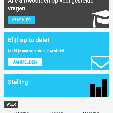
Alle antwoorden op veel gestelde
vragen
KLIK HIER
Blijf up to date!
Meld je aan voor de nieuwsbrief.
AANMELDEN
Stelling
WEER