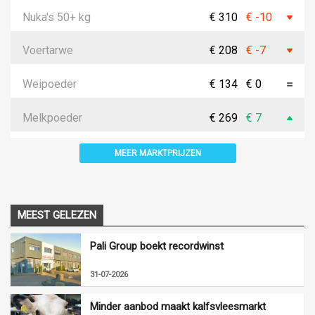
Nuka's 50+ kg
€ 310
€ -10
Voertarwe
€ 208
€ -7
Weipoeder
€ 134
€ 0
Melkpoeder
€ 269
€ 7
MEER MARKTPRIJZEN
MEEST GELEZEN
Pali Group boekt recordwinst
31-07-2026
Minder aanbod maakt kalfsvleesmarkt