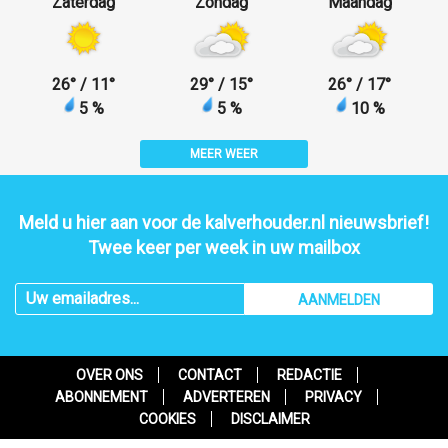
Zaterdag
Zondag
Maandag
26
°
/ 11
°
29
°
/ 15
°
26
°
/ 17
°
5 %
5 %
10 %
MEER WEER
Meld u hier aan voor de kalverhouder.nl nieuwsbrief!
Twee keer per week in uw mailbox
AANMELDEN
OVER ONS
CONTACT
REDACTIE
ABONNEMENT
ADVERTEREN
PRIVACY
COOKIES
DISCLAIMER