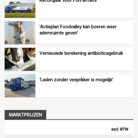
Recordjaar voor ForFarmers
'Actieplan Foodvalley kan boeren weer
ademruimte geven’
Vernieuwde berekening antibioticagebruik
‘Laden zonder veeprikker is mogelijk’
MARKTPRIJZEN
excl. BTW