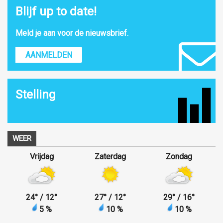
Blijf up to date!
Meld je aan voor de nieuwsbrief.
AANMELDEN
Stelling
WEER
Vrijdag
Zaterdag
Zondag
24
°
/ 12
°
27
°
/ 12
°
29
°
/ 16
°
5 %
10 %
10 %