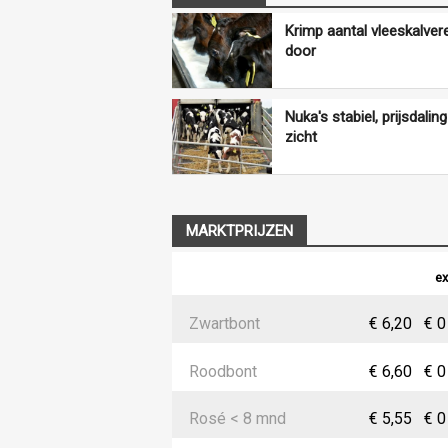
Krimp aantal vleeskalver
door
Nuka's stabiel, prijsdaling
zicht
MARKTPRIJZEN
ex
Zwartbont
€ 6,20
€ 0
Roodbont
€ 6,60
€ 0
Rosé < 8 mnd
€ 5,55
€ 0