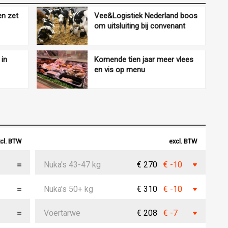
en zet
Vee&Logistiek Nederland boos
om uitsluiting bij convenant
 in
Komende tien jaar meer vlees
en vis op menu
cl. BTW
excl. BTW
Nuka's 43-47 kg
€ 270
€ -10
Nuka's 50+ kg
€ 310
€ -10
Voertarwe
€ 208
€ -7