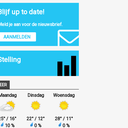
Blijf up to date!
eld je aan voor de nieuwsbrief.
AANMELDEN
Stelling
EER
Maandag
Dinsdag
Woensdag
25
°
/ 16
°
22
°
/ 12
°
28
°
/ 11
°
10 %
0 %
0 %