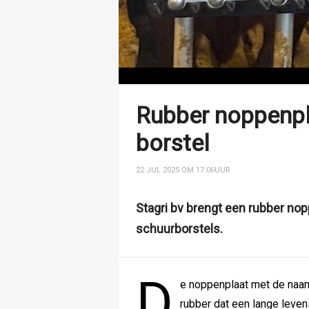
Rubber noppenpla
borstel
22 JUL 2025 OM 17:06
UUR
Stagri bv brengt een rubber nop
schuurborstels.
D
e noppenplaat met de naa
rubber dat een lange leve