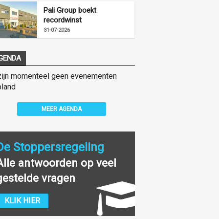
Pali Group boekt
recordwinst
31-07-2026
GENDA
zijn momenteel geen evenementen
land
MEER AGENDA
De Stoppersregeling
Alle antwoorden op veel
gestelde vragen
KLIK HIER