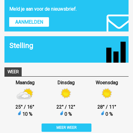
Meld je aan voor de nieuwsbrief.
AANMELDEN
Stelling
WEER
Maandag
Dinsdag
Woensdag
25
°
/ 16
°
22
°
/ 12
°
28
°
/ 11
°
10 %
0 %
0 %
MEER WEER