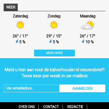
WEER
Zaterdag
Zondag
Maandag
26
°
/ 11
°
29
°
/ 15
°
26
°
/ 17
°
5 %
5 %
10 %
MEER WEER
Meld u hier aan voor de kalverhouder.nl nieuwsbrief!
Twee keer per week in uw mailbox
AANMELDEN
OVER ONS
CONTACT
REDACTIE