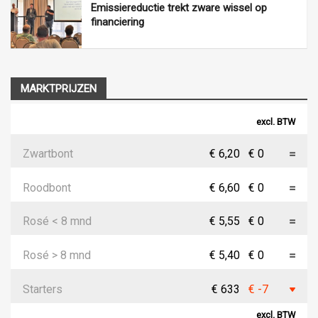
Emissiereductie trekt zware wissel op
financiering
MARKTPRIJZEN
excl. BTW
Zwartbont
€ 6,20
€ 0
Roodbont
€ 6,60
€ 0
Rosé < 8 mnd
€ 5,55
€ 0
Rosé > 8 mnd
€ 5,40
€ 0
Starters
€ 633
€ -7
excl. BTW