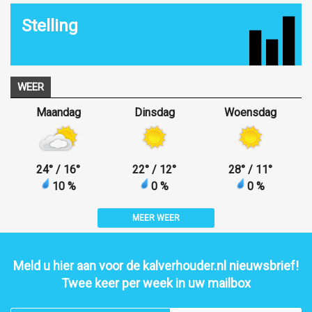
Stelling
WEER
Maandag
Dinsdag
Woensdag
24
°
/ 16
°
22
°
/ 12
°
28
°
/ 11
°
10 %
0 %
0 %
MEER WEER
Meld u hier aan voor de kalverhouder.nl nieuwsbrief!
Twee keer per week in uw mailbox