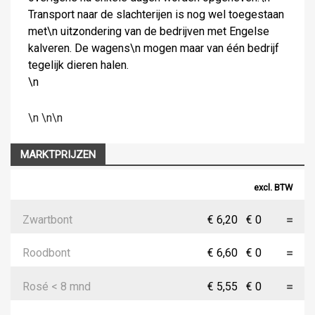
Transport naar de slachterijen is nog wel toegestaan
met\n uitzondering van de bedrijven met Engelse
kalveren. De wagens\n mogen maar van één bedrijf
tegelijk dieren halen.
\n
\n \n\n
MARKTPRIJZEN
excl. BTW
Zwartbont
€ 6,20
€ 0
Roodbont
€ 6,60
€ 0
Rosé < 8 mnd
€ 5,55
€ 0