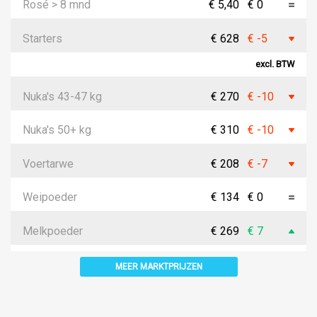
Rosé > 8 mnd
€ 5,40
€ 0
Starters
€ 628
€ -5
excl. BTW
Nuka's 43-47 kg
€ 270
€ -10
Nuka's 50+ kg
€ 310
€ -10
Voertarwe
€ 208
€ -7
Weipoeder
€ 134
€ 0
Melkpoeder
€ 269
€ 7
MEER MARKTPRIJZEN